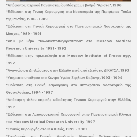
*Απόφοιτος Ιατρικού Πανεπιστημίου Μόσχας με βαθμό "Άριστα", 1986
*Ειδίκευση στη Γενική Χειρουργική στα Νοσοκομεία της Περιφέριας Τούλα
της Ρωσίας, 1986 - 1989
*Ειδίκευση στη Γενική Χειρουργική στο Πανεπιστημιακό Νοσοκομείο της
Μόσχας, 1989 - 1991
*PhD με θέμα "Χολοκυστοπαγκρεατίτιδα" στο Moscow Medical
Research University, 1991 - 1992
*Ειδίκευση στην πρωκτολογία στο Moscow Institute of Proctology,
1992
*Αναγνώριση Διπλώματος στην Ελλάδα μετά από εξετάσεις ΔΙΚΑΤΣΑ, 1993
*Υπηρεσία υπαίθρου στο Κέντρο Υγείας Σερβίων Κοζάνης, 1993 - 1994
*Ειδίκευση στη Γενική Χειρουργική στο Ιπποκράτειο Νοσοκομείο της
Θεσσαλονίκης, 1994 - 1997
*Απόκτηση τίτλου ιατρικής ειδικότητας Γενικού Χειρουργού στην Ελλάδα,
1997
*Ειδίκευση στη Λαπαροσκοπική Χειρουργική στην Πανεπιστημιακή Κλινική
του Moscow Medical Research University, 1997
*Γενικός Χειρουργός στο ΙΚΑ Κιλκίς, 1999 - 2001
*Συνιδρυτής και Γενικός Διευθυντής Ιδιωτικού Πολυϊατρείου στη