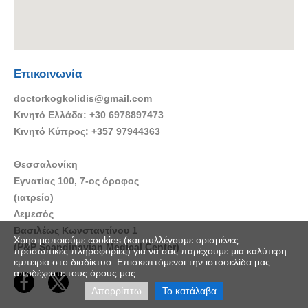
Επικοινωνία
doctorkogkolidis@gmail.com
Κινητό Ελλάδα: +30 6978897473
Κινητό Κύπρος: +357 97944363
Θεσσαλονίκη
Εγνατίας 100, 7-ος όροφος
(ιατρείο)
Λεμεσός
Βασιλέως Κωνσταντίνου 1
Χρησιμοποιούμε cookies (και συλλέγουμε ορισμένες
(P&P Scandinavian Medical Center)
προσωπικές πληροφορίες) για να σας παρέχουμε μια καλύτερη
εμπειρία στο διαδίκτυο. Επισκεπτόμενοι την ιστοσελίδα μας
αποδέχεστε τους όρους μας.


Απορρίπτω
Το κατάλαβα